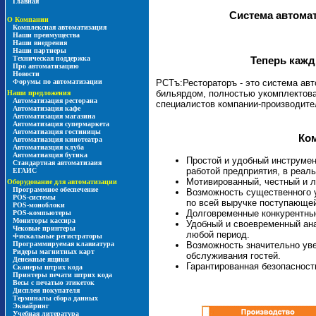
Главная
Система автома
О Компании
Комплексная автоматизация
Наши преимущества
Наши внедрения
Наши партнеры
Техническая поддержка
Теперь кажд
Про автоматизацию
Новости
Форумы по автоматизации
РСТъ:Рестораторъ - это система авт
бильярдом, полностью укомплектован
Наши предложения
Автоматизация ресторана
специалистов компании-производите
Автоматизация кафе
Автоматизация магазина
Автоматизация супермаркета
Автоматиазция гостиницы
Ко
Автоматиазция кинотеатра
Автоматиазция клуба
Автоматиазция бутика
Простой и удобный инструмен
Стандартная автоматизаия
работой предприятия, в реал
ЕГАИС
Мотивированный, честный и л
Оборудование для автоматизации
Программное обеспечение
Возможность существенного 
POS-системы
по всей выручке поступающей
POS-моноблоки
Долговременные конкурентны
POS-компьютеры
Мониторы кассира
Удобный и своевременный ана
Чековые принтеры
любой период.
Фискальные регистраторы
Возможность значительно уве
Программируемая клавиатура
Ридеры магнитных карт
обслуживания гостей.
Денежные ящики
Гарантированная безопасност
Сканеры штрих кода
Принтеры печати штрих кода
Весы с печатью этикеток
Дисплеи покупателя
Терминалы сбора данных
Эквайринг
Учебная литература