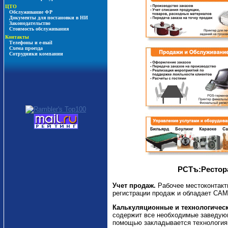
ЦТО
Обслуживание ФР
Документы для постановки в НИ
Законодательство
Стоимость обслуживания
Контакты
Телефоны и e-mail
Схема проезда
Сотрудники компании
РСТъ:Рестор
Учет продаж.
Рабочее местоконтакт
регистрации продаж и обладает СА
Калькуляционные и технологическ
содержит все необходимые заведующ
помощью закладывается технология