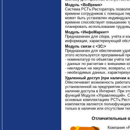
Модуль <ВоВремя>
Система РСТъ:Рестораторъ позволяе
времени сотрудников с помощью пе
может быть установлен индивидуал
времени способствует повышению т
планировать использование трудовы
Модуль <ИнфоМаркет>
Предназначен для сбора, учёта и к
информации, характеризующей обсл
Модуль связи с <1С:>
Предназначен для обеспечения удоб
этого используется программный пр
- номенклатур по объектам учёта ти
- данных по расчетам с внешними ко
- накладных на закупки, возвраты, с
- необходимых данных, характериз
Удаленный доступ (при наличии к
Обеспечивает возможность работат
установленной на предприятии сист
наличии доступа в Интернет. При э
функций Модуля «Управляющий». Си
основных комплектациях РСТъ:Рест
комплектов является полнофункцио
только в наличии или отсутствии те
Отличительные о
Компания «