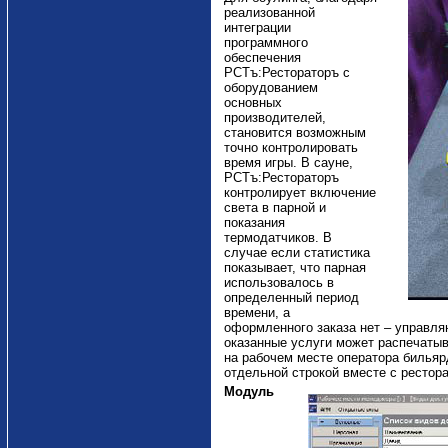
реализованной
интеграции
программного
обеспечения
РСТъ:Рестораторъ с
оборудованием
основных
производителей,
становится возможным
точно контролировать
время игры. В сауне,
РСТъ:Рестораторъ
контролирует включение
света в парной и
показания
термодатчиков. В
случае если статистика
показывает, что парная
использовалось в
определенный период
времени, а
оформленного заказа нет – управля
оказанные услуги может распечатыв
на рабочем месте оператора бильярд
отдельной строкой вместе с рестора
Модуль