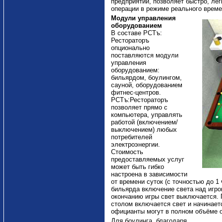
предприятии, позволяет быстро, ле
операции в режиме реального време
Модули управления
оборудованием
В составе РСТъ:
Рестораторъ
опционально
поставляются модули
управления
оборудованием:
бильярдом, боулингом,
сауной, оборудованием
фитнес-центров.
РСТъ:Рестораторъ
позволяет прямо с
компьютера, управлять
работой (включением/
выключением) любых
потребителей
электроэнергии.
Стоимость
предоставляемых услуг
может быть гибко
настроена в зависимости
от времени суток (с точностью до 1
бильярда включение света над игро
окончанию игры свет выключается.
столом включается свет и начинает
официанты могут в полном объёме 
Для боулинга, благодаря