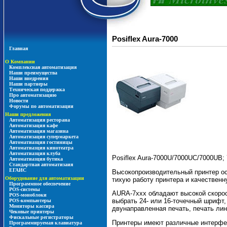
Posiflex Aura-7000
Главная
О Компании
Комплексная автоматизация
Наши преимущества
Наши внедрения
Наши партнеры
Техническая поддержка
Про автоматизацию
Новости
Форумы по автоматизации
Наши предложения
Автоматизация ресторана
Автоматизация кафе
Автоматизация магазина
Автоматизация супермаркета
Автоматиазция гостиницы
Автоматиазция кинотеатра
Автоматиазция клуба
Posiflex Aura-7000U/7000UC/7000UB;
Автоматиазция бутика
Стандартная автоматизаия
ЕГАИС
Высокопроизводительный принтер ос
Оборудование для автоматизации
тихую работу принтера и качественн
Программное обеспечение
POS-системы
AURA-7xxx обладают высокой скорост
POS-моноблоки
выбрать 24- или 16-точечный шрифт,
POS-компьютеры
Мониторы кассира
двунаправленная печать, печать лин
Чековые принтеры
Фискальные регистраторы
Принтеры имеют различные интерфе
Программируемая клавиатура