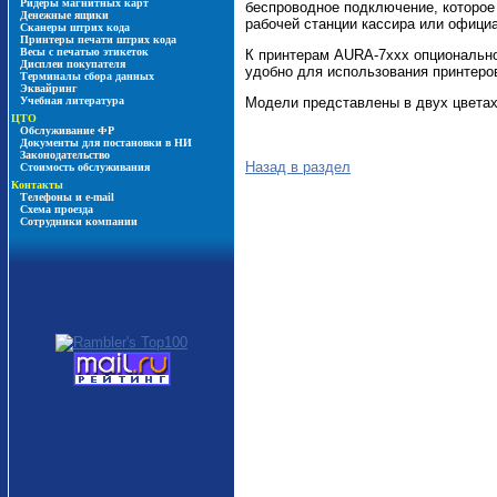
Ридеры магнитных карт
беспроводное подключение, которое 
Денежные ящики
рабочей станции кассира или официа
Сканеры штрих кода
Принтеры печати штрих кода
Весы с печатью этикеток
К принтерам AURA-7xxx опционально 
Дисплеи покупателя
удобно для использования принтеров
Терминалы сбора данных
Эквайринг
Модели представлены в двух цветах
Учебная литература
ЦТО
Обслуживание ФР
Документы для постановки в НИ
Законодательство
Назад в раздел
Стоимость обслуживания
Контакты
Телефоны и e-mail
Схема проезда
Сотрудники компании