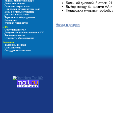
Ридеры магнитных карт
Большой дисплей: 5 строк, 21
Денежные ящики
Выбор между батареями АА и
Сканеры штрих кода
Принтеры печати штрих кода
Поддержка мультиинтерфейса: 
Весы с печатью этикеток
Дисплеи покупателя
Терминалы сбора данных
Эквайринг
Учебная литература
Назад в раздел
ЦТО
Обслуживание ФР
Документы для постановки в НИ
Законодательство
Стоимость обслуживания
Контакты
Телефоны и e-mail
Схема проезда
Сотрудники компании