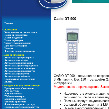
Casio DT-900
Главная
О Компании
Комплексная автоматизация
Наши преимущества
Наши внедрения
Наши партнеры
Техническая поддержка
Про автоматизацию
Новости
Форумы по автоматизации
Наши предложения
Автоматизация ресторана
Автоматизация кафе
Автоматизация магазина
Автоматизация супермаркета
Автоматиазция гостиницы
Автоматиазция кинотеатра
Автоматиазция клуба
CASIO DT-900 - терминал со встрое
Автоматиазция бутика
8 Mb памяти. Вес 190 г. Батарейки 
Стандартная автоматизаия
ЕГАИС
интерфейсы.
Оборудование для автоматизации
Модель снята с производства. Заме
Программное обеспечение
POS-системы
Надежность в эксплуатации: о
POS-моноблоки
POS-компьютеры
терминалом, пыле и влагозащи
Мониторы кассира
Прочный корпус: выдерживает 
Чековые принтеры
Большой объем памяти: 2 Мб
Фискальные регистраторы
Программируемая клавиатура
Низкое энергопотребление: 15