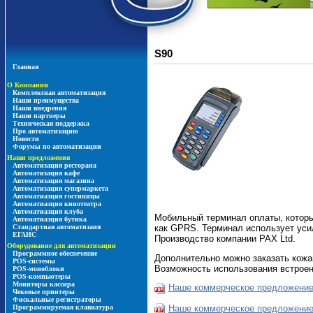
S90
Главная
О Компании
Комплексная автоматизация
Наши преимущества
Наши внедрения
Наши партнеры
Техническая поддержка
Про автоматизацию
Новости
Форумы по автоматизации
Наши предложения
Автоматизация ресторана
Автоматизация кафе
Автоматизация магазина
Автоматизация супермаркета
Автоматиазция гостиницы
Автоматиазция кинотеатра
Автоматиазция клуба
Мобильный терминал оплаты, которы
Автоматиазция бутика
как GPRS. Терминал использует уси
Стандартная автоматизаия
ЕГАИС
Производство компании PAX Ltd.
Оборудование для автоматизации
Программное обеспечение
Дополнительно можно заказать кожа
POS-системы
Возможность использования встроен
POS-моноблоки
POS-компьютеры
Мониторы кассира
Наше коммерческое предложение
Чековые принтеры
Фискальные регистраторы
Наше коммерческое предложение
Программируемая клавиатура